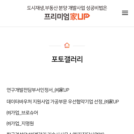
포토갤러리
연구개발전담부서인정서_㈜家UP
데이터바우처 지원사업 가공부문 우선협약기업 선정_㈜家UP
㈜가업_브로슈어
㈜가업_지명원